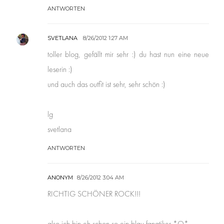
ANTWORTEN
SVETLANA
8/26/2012 1:27 AM
toller blog, gefällt mir sehr :) du hast nun eine neue
leserin :)
und auch das outfit ist sehr, sehr schön :)
lg
svetlana
ANTWORTEN
ANONYM
8/26/2012 3:04 AM
RICHTIG SCHÖNER ROCK!!!
also ich bin eh schon so ein blau fanatiker *O*