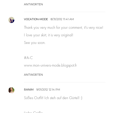
ANTWORTEN
VOCATION-MODE
8/31/2012 11:41 AM
Thank you very much for your comment, it's very nice!
I love your skirt, it is very original!
See you soon.
#A-C
www.mon-univers-mode.blogspot.fr
ANTWORTEN
RANIM
9/01/2012 12:14 PM
Süßes Outfit! Ich steh auf den Gürtel! :)
Liebe Grüße,