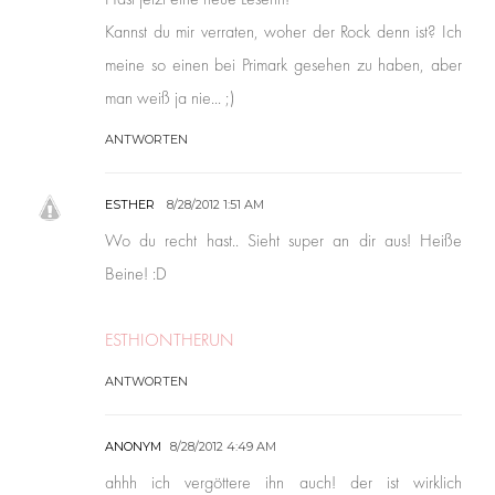
Kannst du mir verraten, woher der Rock denn ist? Ich
meine so einen bei Primark gesehen zu haben, aber
man weiß ja nie... ;)
ANTWORTEN
ESTHER
8/28/2012 1:51 AM
Wo du recht hast.. Sieht super an dir aus! Heiße
Beine! :D
ESTHIONTHERUN
ANTWORTEN
ANONYM
8/28/2012 4:49 AM
ahhh ich vergöttere ihn auch! der ist wirklich