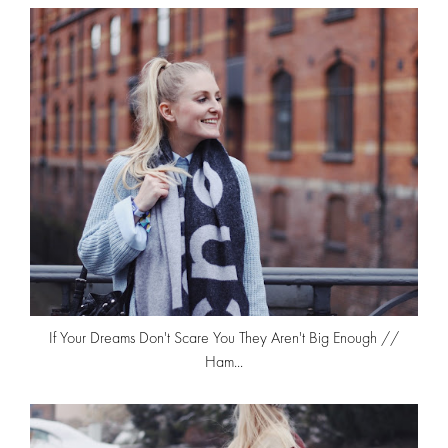
If Your Dreams Don't Scare You They Aren't Big Enough //
Ham...