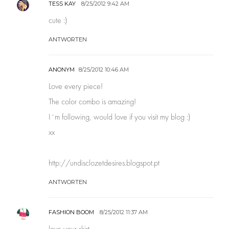
TESS KAY
8/25/2012 9:42 AM
cute :)
ANTWORTEN
ANONYM
8/25/2012 10:46 AM
Love every piece!
The color combo is amazing!
I´m following, would love if you visit my blog :)
xx
http://undisclozetdesires.blogspot.pt
ANTWORTEN
FASHION BOOM
8/25/2012 11:37 AM
love your skirt