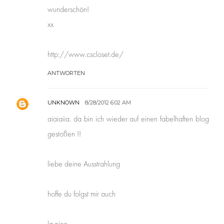
wunderschön!
xx
http://www.cscloset.de/
ANTWORTEN
UNKNOWN
8/28/2012 6:02 AM
aiaiaiia. da bin ich wieder auf einen fabelhaften blog
gestoßen !!
liebe deine Ausstrahlung
hoffe du folgst mir auch
lg nico