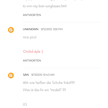
to-win-ray-ban-sunglasses.html
ANTWORTEN
UNKNOWN
9/12/2012 3:00 PM
nice pics!
Orchid style :)
ANTWORTEN
SÄN
9/13/2012 10:43 AM
Ahh wie heißen die Schuhe lInks???
Was ist das für ein "modell" ??
LG