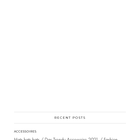
RECENT POSTS
ACCESSOIRES
Hats hats hats / Das Trendy Accessoire 2021 / Fashion